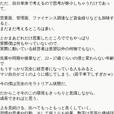
ただ、自分単体で考えるので思考が狭小しちゃうだけであっ
て、
営業面、管理面、ファイナンス調達など資金繰りなども加味す
ると、
まだまだ考えるところは多い。
とかまあどれだけ思案したところででもやっぱり
実際僕は何もやっていないので、
実際に動いている経営者は羨望以外の何物でもない。
先輩や同期や後輩など、22～27歳ぐらいの僕と変わらない年齢
で
もうすっかり完全に経営者になっている人をみると、
マジ自分がゴミのように感じてしまう。(若干卑下しすぎかｗ)
今の僕は完全のモラトリアム状態だ。
だからこそ今のこの環境もきっちりと意識しながら、
成長できればと思う。
上を見続ける。比べてもっともっと良くしていく。
習慣や思考や行動。そして何よりも結果、数字は平等な価値評