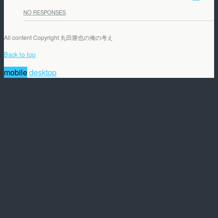
NO RESPONSES
All content Copyright 丸田勝也の俺の考え
Back to top
mobile
desktop