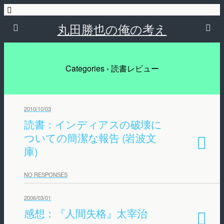
丸田勝也の俺の考え
Categories ›
読書レビュー
2010/10/03
読書：インディアスの破壊に
ついての簡潔な報告 (岩波文
庫)
NO RESPONSES
2006/03/01
感想：『人間失格』太宰治