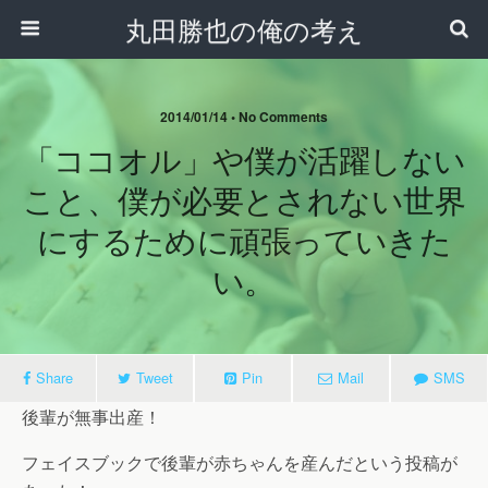
丸田勝也の俺の考え
2014/01/14 •
No Comments
「ココオル」や僕が活躍しない
こと、僕が必要とされない世界
にするために頑張っていきた
い。
Share
Tweet
Pin
Mail
SMS
後輩が無事出産！
フェイスブックで後輩が赤ちゃんを産んだという投稿が