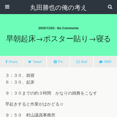
丸田勝也の俺の考え
2005/12/02 •
No Comments
早朝起床→ポスター貼り→寝る
Share
Tweet
Pin
Mail
SMS
３：３０、就寝
６：３０、起床
９：３０までの約３時間 かなりの雑務をこなす
早起きすると作業がはかどる☆
９：５０ 村山議員事務所